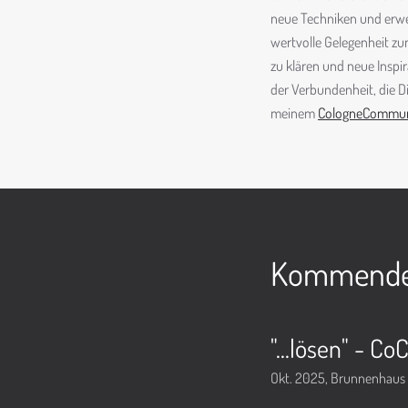
neue Techniken und erweit
wertvolle Gelegenheit zu
zu klären und neue Inspi
der Verbundenheit, die D
meinem
CologneCommuni
Kommende 
"...lösen" - Co
Okt. 2025
,
Brunnenhaus