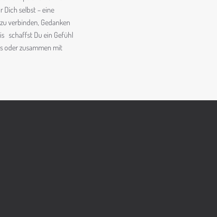
r Dich selbst – eine
st zu verbinden, Gedanken
is
schaffst Du ein Gefühl
ats oder zusammen mit