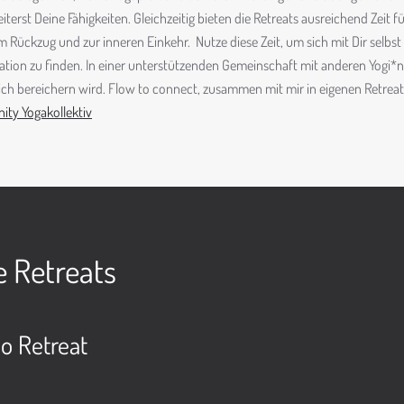
erst Deine Fähigkeiten. Gleichzeitig bieten die Retreats ausreichend Zeit fü
m Rückzug und zur inneren Einkehr.
Nutze diese Zeit, um sich mit Dir selb
ration zu finden. In einer unterstützenden Gemeinschaft mit anderen Yogi*n
ich bereichern wird. Flow to connect, zusammen mit mir in eigenen Retre
ty Yogakollektiv
Retreats
Co Retreat